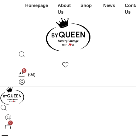
Homepage
About
Shop
News
Cont
Us
Us
0
(
0
₫
)
0