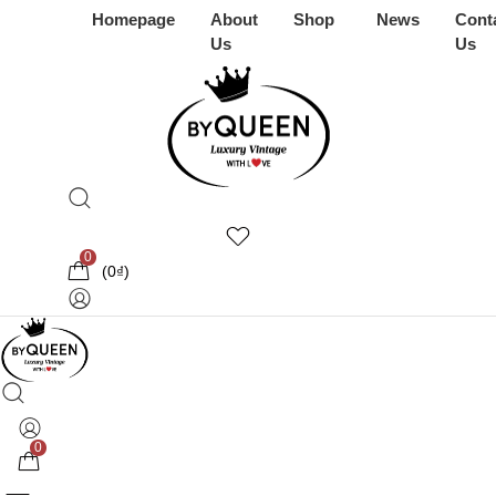
Homepage
About
Shop
News
Cont
Us
Us
0
(
0
₫
)
0