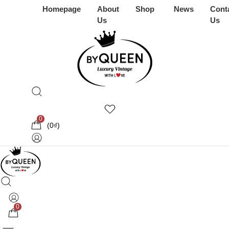
Homepage
About
Shop
News
Cont
Us
Us
0
(
0
₫
)
0