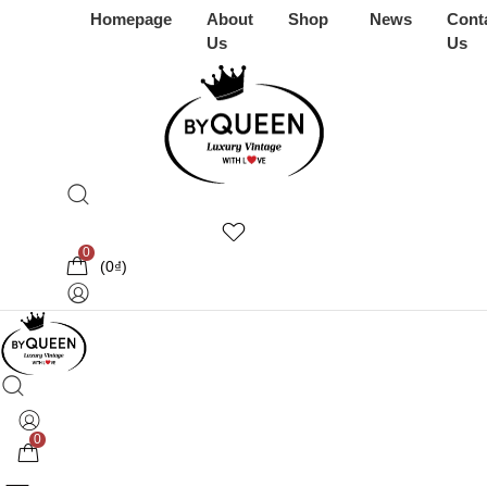
Homepage
About
Shop
News
Cont
Us
Us
0
(
0
₫
)
0