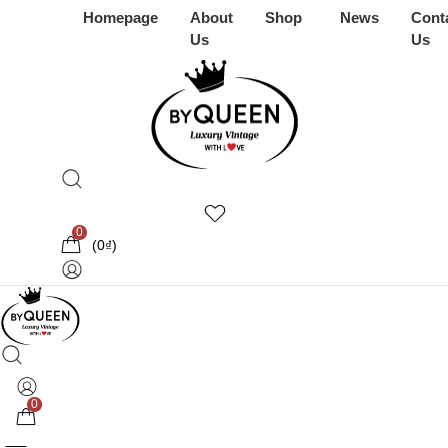
Homepage
About
Shop
News
Cont
Us
Us
0
(
0
₫
)
0