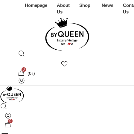
Homepage
About
Shop
News
Cont
Us
Us
0
(
0
₫
)
0