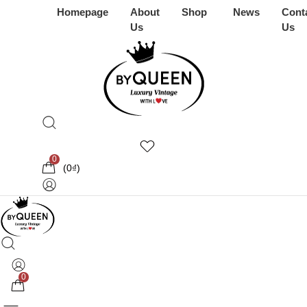
Homepage
About
Shop
News
Cont
Us
Us
0
(
0
₫
)
0