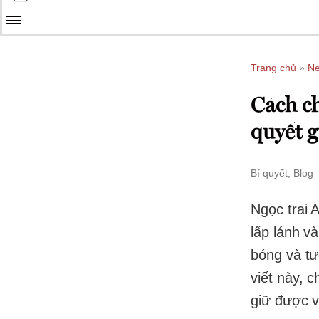
Trang chủ
»
N
Cách ch
quyết g
Bí quyết
,
Blog
Ngọc trai 
lấp lánh v
bóng và tư
viết này, 
giữ được v