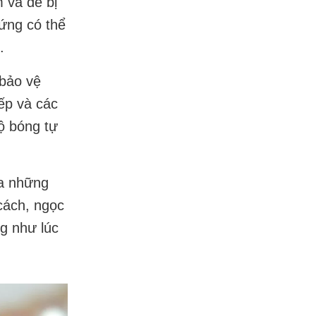
 và dễ bị
cứng có thể
.
 bảo vệ
iếp và các
ộ bóng tự
ra những
cách, ngọc
ng như lúc