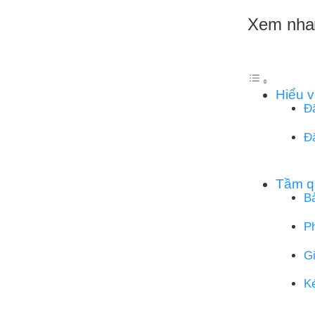
Xem nha
Hiểu v
Đ
Đặ
Tầm qu
Bả
P
Gi
Ké