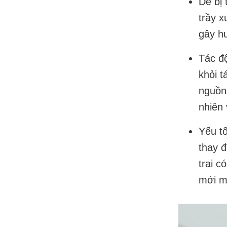
Dễ bị 
trầy x
gây hư
Tác đ
khỏi t
nguồn 
nhiên 
Yếu tố
thay 
trai c
mới m