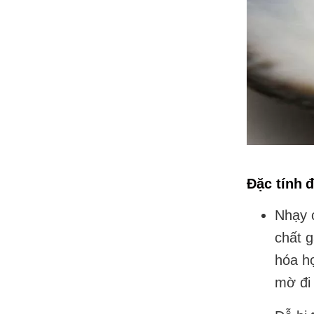
Đặc tính đ
Nhạy c
chất 
hóa họ
mờ đi 