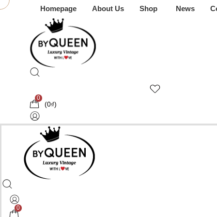
Homepage
About Us
Shop
News
C
0
(
0
₫
)
0