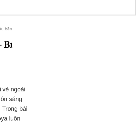
lâu bền
– Bí
 vẻ ngoài
luôn sáng
 Trong bài
oya luôn