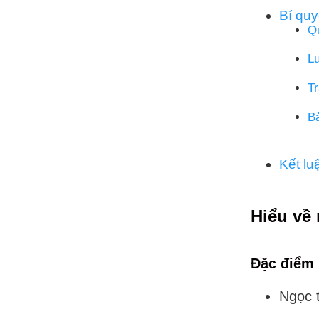
Bí quy
Qu
Lư
Tr
B
Kết lu
Hiểu về 
Đặc điểm
Ngọc t