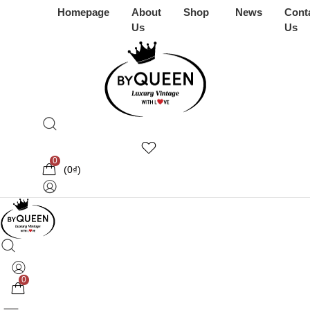
Homepage
About
Shop
News
Cont
Us
Us
0
(
0
₫
)
0