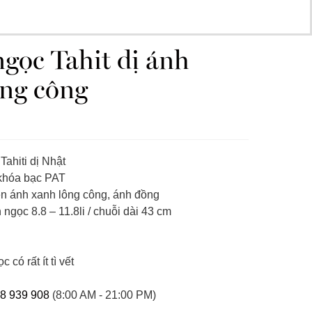
gọc Tahit dị ánh
ông công
Tahiti dị Nhật
hóa bạc PAT
n ánh xanh lông công, ánh đồng
 ngọc 8.8 – 11.8li / chuỗi dài 43 cm
 có rất ít tì vết
8 939 908
(8:00 AM - 21:00 PM)