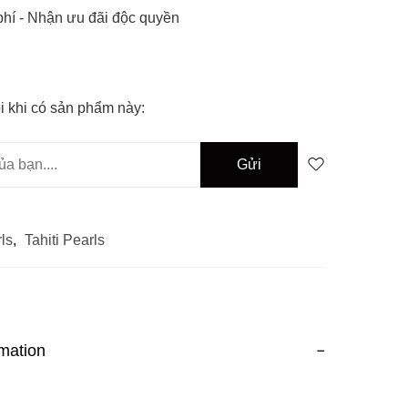
hí -
Nhận ưu đãi độc quyền
i khi có sản phẩm này:
ls
,
Tahiti Pearls
rmation