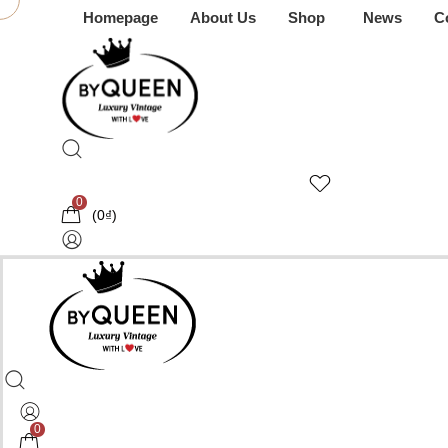
Homepage
About Us
Shop
News
C
0
(
0
₫
)
0