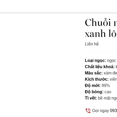
Chuỗi n
xanh l
Liên hệ
Loại ngọc:
ngọc 
Chất liệu khoá:
k
Màu sắc:
xám đe
Kích thước:
viên
Độ mới:
99%
Độ bóng:
cao
Tì vết:
bề mặt ngọc
Gọi ngay
093