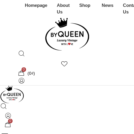
Homepage
About
Shop
News
Cont
Us
Us
0
(
0
₫
)
0