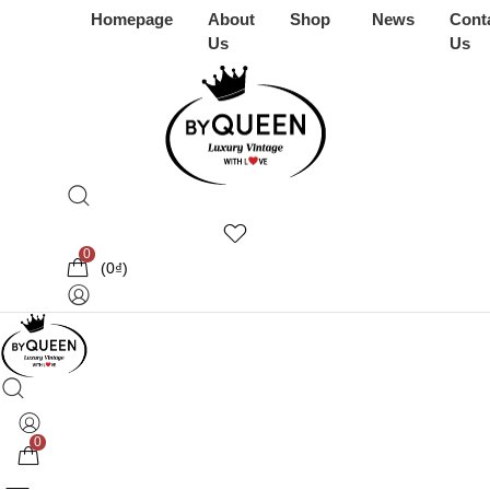
Homepage
About
Shop
News
Cont
Us
Us
0
(
0
₫
)
0