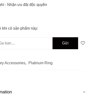
hí -
Nhận ưu đãi độc quyền
i khi có sản phẩm này:
ry Accessories
,
Platinum Ring
rmation