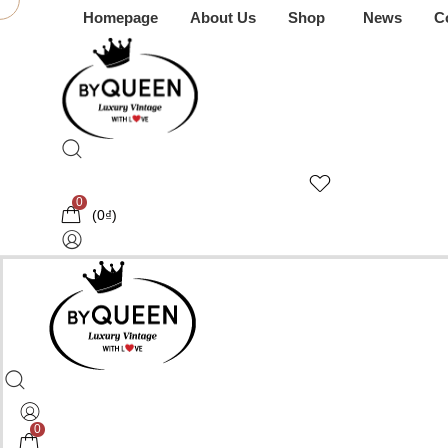
Homepage
About Us
Shop
News
C
0
(
0
₫
)
0